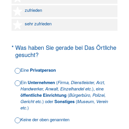
4 Sterne
zufrieden
5 Sterne
sehr zufrieden
(Erforderlich.)
*
Was haben Sie gerade bei Das Örtliche
gesucht?
Eine
Privatperson
Ein
Unternehmen
(
Firma, Dienstleister, Arzt,
Handwerker, Anwalt, Einzelhandel etc.
), eine
öffentliche Einrichtung
(
Bürgerbüro, Polizei,
Gericht etc.
) oder
Sonstiges
(
Museum, Verein
etc.
)
Keine der oben genannten