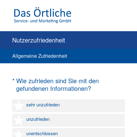
Nutzerzufriedenheit
Allgemeine Zufriedenheit
(Erforderlich.)
*
Wie zufrieden sind Sie mit den
gefundenen Informationen?
1 Stern
sehr unzufrieden
2 Sterne
unzufrieden
3 Sterne
unentschlossen