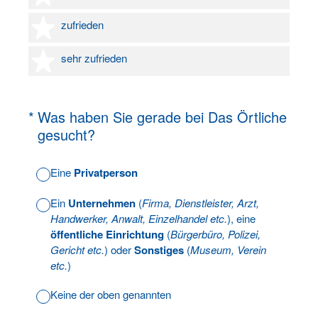
4 Sterne
zufrieden
5 Sterne
sehr zufrieden
(Erforderlich.)
*
Was haben Sie gerade bei Das Örtliche
gesucht?
Eine
Privatperson
Ein
Unternehmen
(
Firma, Dienstleister, Arzt,
Handwerker, Anwalt, Einzelhandel etc.
), eine
öffentliche Einrichtung
(
Bürgerbüro, Polizei,
Gericht etc.
) oder
Sonstiges
(
Museum, Verein
etc.
)
Keine der oben genannten