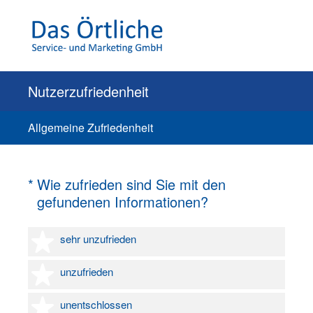
Nutzerzufriedenheit
Allgemeine Zufriedenheit
(Erforderlich.)
*
Wie zufrieden sind Sie mit den
gefundenen Informationen?
1 Stern
sehr unzufrieden
2 Sterne
unzufrieden
3 Sterne
unentschlossen