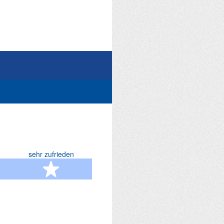
sehr zufrieden
terne
5 Sterne