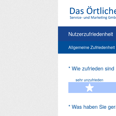
Zum
Inhalt
springen
Nutzerzufriedenheit
Allgemeine Zufriedenheit
(Erforderlich.)
*
Wie zufrieden sind
sehr unzufrieden
1 Ste
(Erforderlich.)
*
Was haben Sie ger