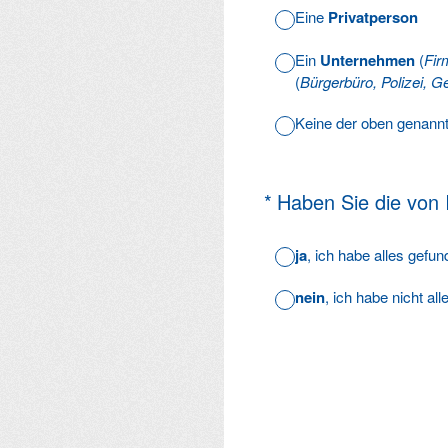
Eine
Privatperson
Ein
Unternehmen
(
Fir
(
Bürgerbüro, Polizei, Ge
Keine der oben genann
(Erforderlich.)
*
Haben Sie die von
ja
, ich habe alles gefu
nein
, ich habe nicht al