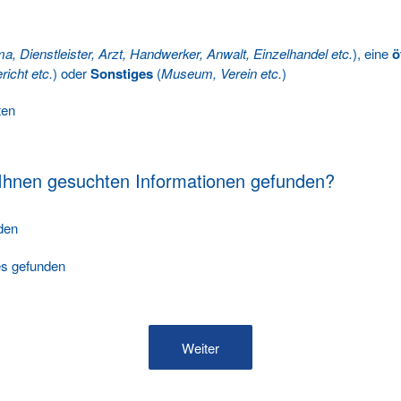
ma, Dienstleister, Arzt, Handwerker, Anwalt, Einzelhandel etc.
), eine
ö
richt etc.
) oder
Sonstiges
(
Museum, Verein etc.
)
ten
 Ihnen gesuchten Informationen gefunden?
nden
les gefunden
Weiter