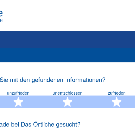
 Sie mit den gefundenen Informationen?
unzufrieden
unentschlossen
zufrieden
rn
2 Sterne
3 Sterne
4 S
ade bei Das Örtliche gesucht?