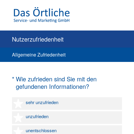
Nutzerzufriedenheit
Allgemeine Zufriedenheit
(Erforderlich.)
*
Wie zufrieden sind Sie mit den
gefundenen Informationen?
1 Stern
sehr unzufrieden
2 Sterne
unzufrieden
3 Sterne
unentschlossen