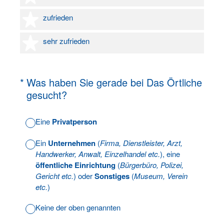
4 Sterne
zufrieden
5 Sterne
sehr zufrieden
(Erforderlich.)
*
Was haben Sie gerade bei Das Örtliche
gesucht?
Eine
Privatperson
Ein
Unternehmen
(
Firma, Dienstleister, Arzt,
Handwerker, Anwalt, Einzelhandel etc.
), eine
öffentliche Einrichtung
(
Bürgerbüro, Polizei,
Gericht etc.
) oder
Sonstiges
(
Museum, Verein
etc.
)
Keine der oben genannten