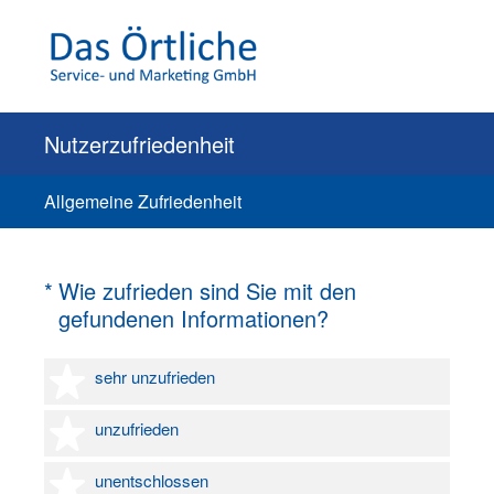
Nutzerzufriedenheit
Allgemeine Zufriedenheit
(Erforderlich.)
*
Wie zufrieden sind Sie mit den
gefundenen Informationen?
1 Stern
sehr unzufrieden
2 Sterne
unzufrieden
3 Sterne
unentschlossen