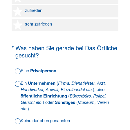
4 Sterne
zufrieden
5 Sterne
sehr zufrieden
(Erforderlich.)
*
Was haben Sie gerade bei Das Örtliche
gesucht?
Eine
Privatperson
Ein
Unternehmen
(
Firma, Dienstleister, Arzt,
Handwerker, Anwalt, Einzelhandel etc.
), eine
öffentliche Einrichtung
(
Bürgerbüro, Polizei,
Gericht etc.
) oder
Sonstiges
(
Museum, Verein
etc.
)
Keine der oben genannten