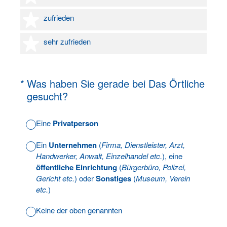
4 Sterne
zufrieden
5 Sterne
sehr zufrieden
(Erforderlich.)
*
Was haben Sie gerade bei Das Örtliche
gesucht?
Eine
Privatperson
Ein
Unternehmen
(
Firma, Dienstleister, Arzt,
Handwerker, Anwalt, Einzelhandel etc.
), eine
öffentliche Einrichtung
(
Bürgerbüro, Polizei,
Gericht etc.
) oder
Sonstiges
(
Museum, Verein
etc.
)
Keine der oben genannten