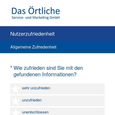
Nutzerzufriedenheit
Allgemeine Zufriedenheit
(Erforderlich.)
*
Wie zufrieden sind Sie mit den
gefundenen Informationen?
1 Stern
sehr unzufrieden
2 Sterne
unzufrieden
3 Sterne
unentschlossen