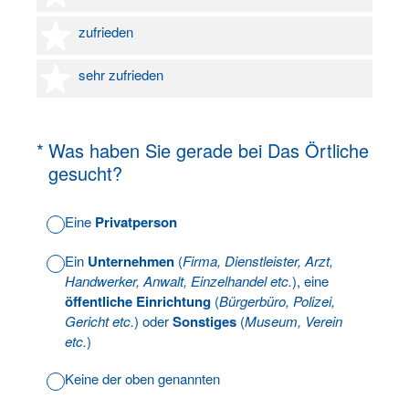
4 Sterne
zufrieden
5 Sterne
sehr zufrieden
(Erforderlich.)
*
Was haben Sie gerade bei Das Örtliche
gesucht?
Eine
Privatperson
Ein
Unternehmen
(
Firma, Dienstleister, Arzt,
Handwerker, Anwalt, Einzelhandel etc.
), eine
öffentliche Einrichtung
(
Bürgerbüro, Polizei,
Gericht etc.
) oder
Sonstiges
(
Museum, Verein
etc.
)
Keine der oben genannten