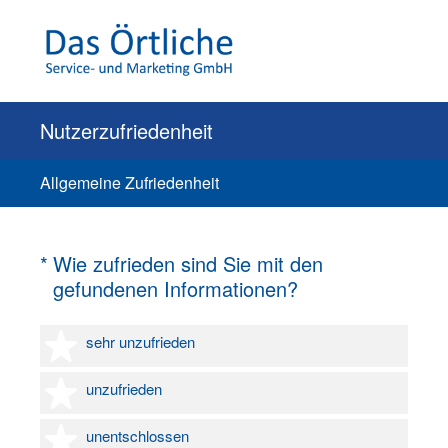
Nutzerzufriedenheit
Allgemeine Zufriedenheit
(Erforderlich.)
*
Wie zufrieden sind Sie mit den
gefundenen Informationen?
1 Stern
sehr unzufrieden
2 Sterne
unzufrieden
3 Sterne
unentschlossen