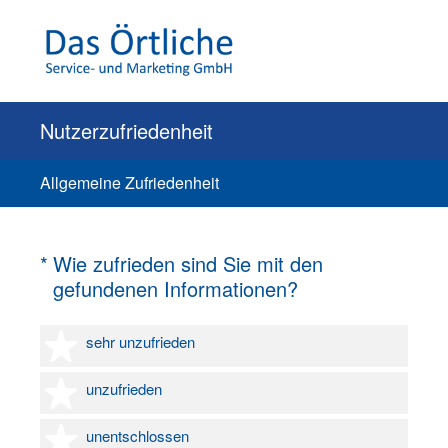
Nutzerzufriedenheit
Allgemeine Zufriedenheit
(Erforderlich.)
*
Wie zufrieden sind Sie mit den
gefundenen Informationen?
1 Stern
sehr unzufrieden
2 Sterne
unzufrieden
3 Sterne
unentschlossen