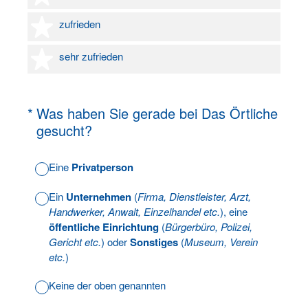
4 Sterne
zufrieden
5 Sterne
sehr zufrieden
(Erforderlich.)
*
Was haben Sie gerade bei Das Örtliche
gesucht?
Eine
Privatperson
Ein
Unternehmen
(
Firma, Dienstleister, Arzt,
Handwerker, Anwalt, Einzelhandel etc.
), eine
öffentliche Einrichtung
(
Bürgerbüro, Polizei,
Gericht etc.
) oder
Sonstiges
(
Museum, Verein
etc.
)
Keine der oben genannten