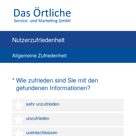
Nutzerzufriedenheit
Allgemeine Zufriedenheit
(Erforderlich.)
*
Wie zufrieden sind Sie mit den
gefundenen Informationen?
1 Stern
sehr unzufrieden
2 Sterne
unzufrieden
3 Sterne
unentschlossen