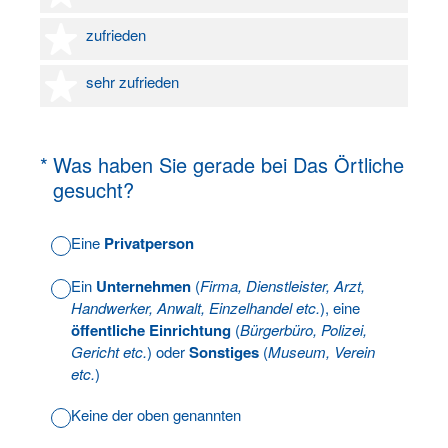
4 Sterne
zufrieden
5 Sterne
sehr zufrieden
(Erforderlich.)
*
Was haben Sie gerade bei Das Örtliche
gesucht?
Eine
Privatperson
Ein
Unternehmen
(
Firma, Dienstleister, Arzt,
Handwerker, Anwalt, Einzelhandel etc.
), eine
öffentliche Einrichtung
(
Bürgerbüro, Polizei,
Gericht etc.
) oder
Sonstiges
(
Museum, Verein
etc.
)
Keine der oben genannten