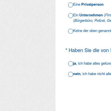
Eine
Privatperson
Ein
Unternehmen
(
Fir
(
Bürgerbüro, Polizei, Ge
Keine der oben genann
(Erforderlich.)
*
Haben Sie die von
ja
, ich habe alles gefu
nein
, ich habe nicht al