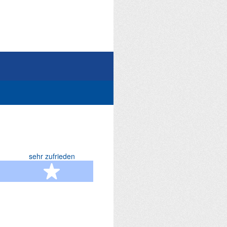
sehr zufrieden
terne
5 Sterne