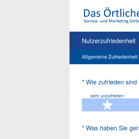
Zum
Inhalt
springen
Nutzerzufriedenheit
Allgemeine Zufriedenheit
(Erforderlich.)
*
Wie zufrieden sind
sehr unzufrieden
1 Ste
(Erforderlich.)
*
Was haben Sie ger