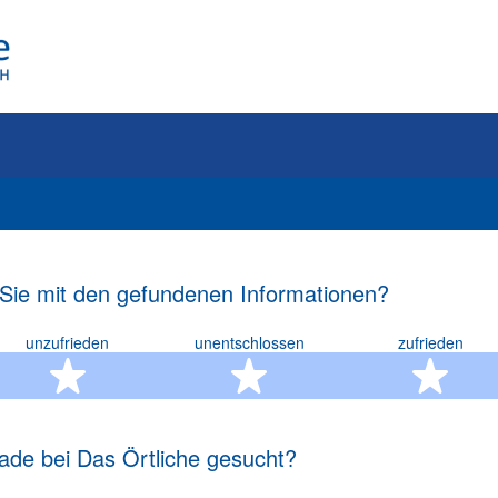
 Sie mit den gefundenen Informationen?
unzufrieden
unentschlossen
zufrieden
rn
2 Sterne
3 Sterne
4 S
ade bei Das Örtliche gesucht?