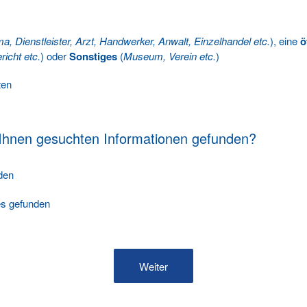
ma, Dienstleister, Arzt, Handwerker, Anwalt, Einzelhandel etc.
), eine
ö
richt etc.
) oder
Sonstiges
(
Museum, Verein etc.
)
ten
 Ihnen gesuchten Informationen gefunden?
nden
les gefunden
Weiter