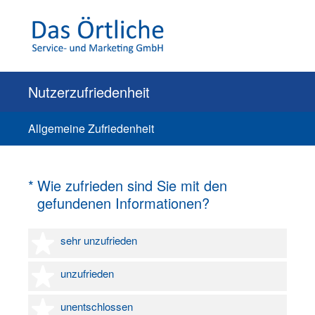
Nutzerzufriedenheit
Allgemeine Zufriedenheit
(Erforderlich.)
*
Wie zufrieden sind Sie mit den
gefundenen Informationen?
1 Stern
sehr unzufrieden
2 Sterne
unzufrieden
3 Sterne
unentschlossen