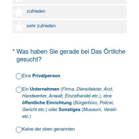
4 Sterne
zufrieden
5 Sterne
sehr zufrieden
(Erforderlich.)
*
Was haben Sie gerade bei Das Örtliche
gesucht?
Eine
Privatperson
Ein
Unternehmen
(
Firma, Dienstleister, Arzt,
Handwerker, Anwalt, Einzelhandel etc.
), eine
öffentliche Einrichtung
(
Bürgerbüro, Polizei,
Gericht etc.
) oder
Sonstiges
(
Museum, Verein
etc.
)
Keine der oben genannten