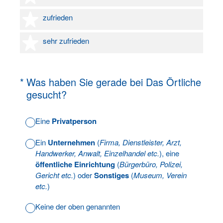
4 Sterne
zufrieden
5 Sterne
sehr zufrieden
(Erforderlich.)
*
Was haben Sie gerade bei Das Örtliche
gesucht?
Eine
Privatperson
Ein
Unternehmen
(
Firma, Dienstleister, Arzt,
Handwerker, Anwalt, Einzelhandel etc.
), eine
öffentliche Einrichtung
(
Bürgerbüro, Polizei,
Gericht etc.
) oder
Sonstiges
(
Museum, Verein
etc.
)
Keine der oben genannten