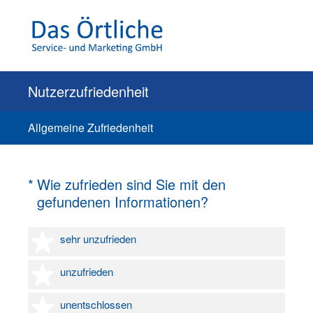
Nutzerzufriedenheit
Allgemeine Zufriedenheit
(Erforderlich.)
*
Wie zufrieden sind Sie mit den
gefundenen Informationen?
1 Stern
sehr unzufrieden
2 Sterne
unzufrieden
3 Sterne
unentschlossen