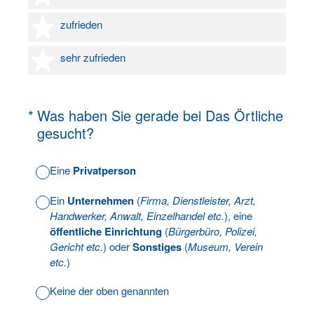
4 Sterne
zufrieden
5 Sterne
sehr zufrieden
(Erforderlich.)
*
Was haben Sie gerade bei Das Örtliche
gesucht?
Eine
Privatperson
Ein
Unternehmen
(
Firma, Dienstleister, Arzt,
Handwerker, Anwalt, Einzelhandel etc.
), eine
öffentliche Einrichtung
(
Bürgerbüro, Polizei,
Gericht etc.
) oder
Sonstiges
(
Museum, Verein
etc.
)
Keine der oben genannten