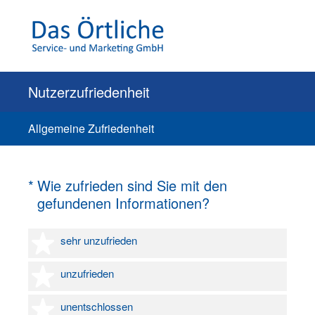
Nutzerzufriedenheit
Allgemeine Zufriedenheit
(Erforderlich.)
*
Wie zufrieden sind Sie mit den
gefundenen Informationen?
1 Stern
sehr unzufrieden
2 Sterne
unzufrieden
3 Sterne
unentschlossen