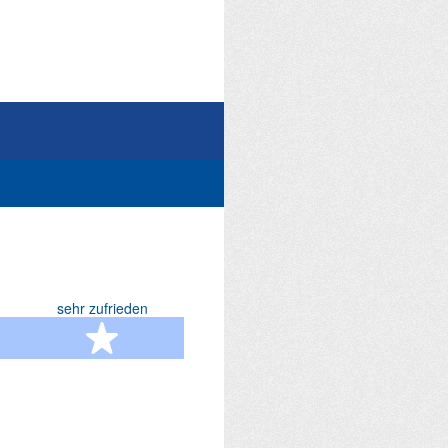
sehr zufrieden
terne
5 Sterne