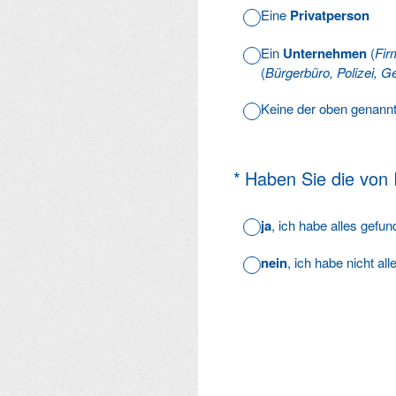
Eine
Privatperson
Ein
Unternehmen
(
Fir
(
Bürgerbüro, Polizei, Ge
Keine der oben genann
(Erforderlich.)
*
Haben Sie die von
ja
, ich habe alles gefu
nein
, ich habe nicht al