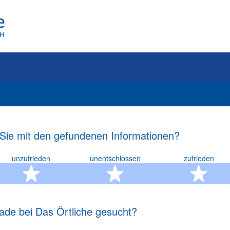
 Sie mit den gefundenen Informationen?
unzufrieden
unentschlossen
zufrieden
rn
2 Sterne
3 Sterne
4 S
ade bei Das Örtliche gesucht?