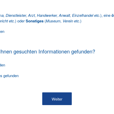
ma, Dienstleister, Arzt, Handwerker, Anwalt, Einzelhandel etc.
), eine
ö
richt etc.
) oder
Sonstiges
(
Museum, Verein etc.
)
ten
 Ihnen gesuchten Informationen gefunden?
nden
les gefunden
Weiter