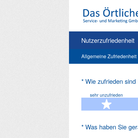
Zum
Inhalt
springen
Nutzerzufriedenheit
Allgemeine Zufriedenheit
(Erforderlich.)
*
Wie zufrieden sind
sehr unzufrieden
1 Ste
(Erforderlich.)
*
Was haben Sie ger