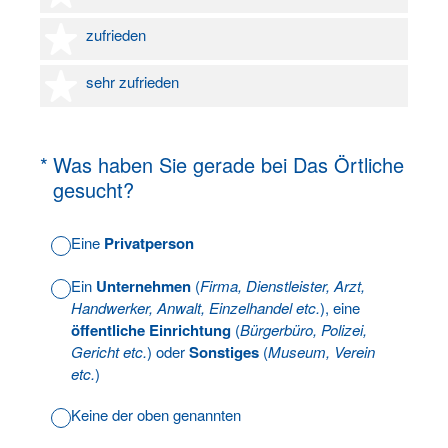
4 Sterne
zufrieden
5 Sterne
sehr zufrieden
(Erforderlich.)
*
Was haben Sie gerade bei Das Örtliche
gesucht?
Eine
Privatperson
Ein
Unternehmen
(
Firma, Dienstleister, Arzt,
Handwerker, Anwalt, Einzelhandel etc.
), eine
öffentliche Einrichtung
(
Bürgerbüro, Polizei,
Gericht etc.
) oder
Sonstiges
(
Museum, Verein
etc.
)
Keine der oben genannten