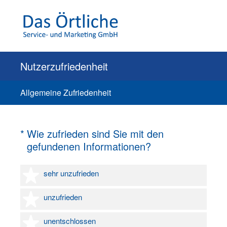
Nutzerzufriedenheit
Allgemeine Zufriedenheit
(Erforderlich.)
*
Wie zufrieden sind Sie mit den
gefundenen Informationen?
1 Stern
sehr unzufrieden
2 Sterne
unzufrieden
3 Sterne
unentschlossen