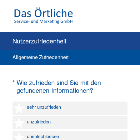
Nutzerzufriedenheit
Allgemeine Zufriedenheit
(Erforderlich.)
*
Wie zufrieden sind Sie mit den
gefundenen Informationen?
1 Stern
sehr unzufrieden
2 Sterne
unzufrieden
3 Sterne
unentschlossen