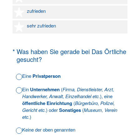
4 Sterne
zufrieden
5 Sterne
sehr zufrieden
(Erforderlich.)
*
Was haben Sie gerade bei Das Örtliche
gesucht?
Eine
Privatperson
Ein
Unternehmen
(
Firma, Dienstleister, Arzt,
Handwerker, Anwalt, Einzelhandel etc.
), eine
öffentliche Einrichtung
(
Bürgerbüro, Polizei,
Gericht etc.
) oder
Sonstiges
(
Museum, Verein
etc.
)
Keine der oben genannten