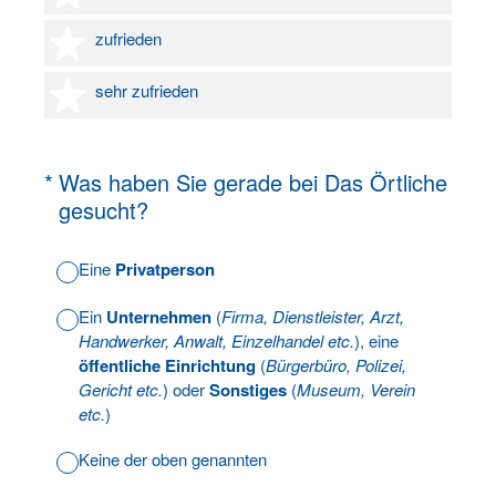
4 Sterne
zufrieden
5 Sterne
sehr zufrieden
(Erforderlich.)
*
Was haben Sie gerade bei Das Örtliche
gesucht?
Eine
Privatperson
Ein
Unternehmen
(
Firma, Dienstleister, Arzt,
Handwerker, Anwalt, Einzelhandel etc.
), eine
öffentliche Einrichtung
(
Bürgerbüro, Polizei,
Gericht etc.
) oder
Sonstiges
(
Museum, Verein
etc.
)
Keine der oben genannten