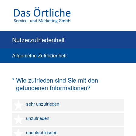
Nutzerzufriedenheit
Allgemeine Zufriedenheit
(Erforderlich.)
*
Wie zufrieden sind Sie mit den
gefundenen Informationen?
1 Stern
sehr unzufrieden
2 Sterne
unzufrieden
3 Sterne
unentschlossen