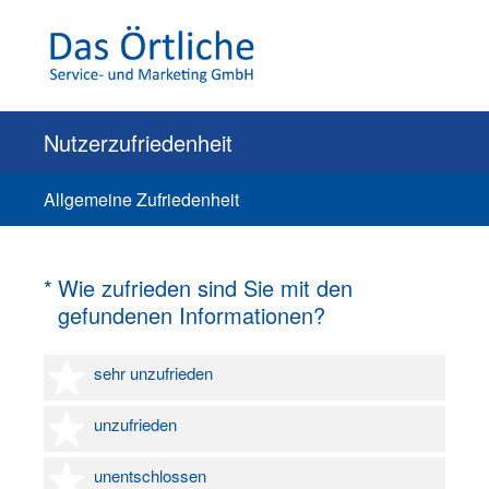
Nutzerzufriedenheit
Allgemeine Zufriedenheit
(Erforderlich.)
*
Wie zufrieden sind Sie mit den
gefundenen Informationen?
1 Stern
sehr unzufrieden
2 Sterne
unzufrieden
3 Sterne
unentschlossen