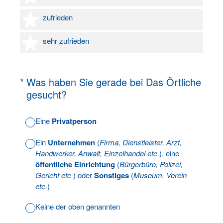
4 Sterne
zufrieden
5 Sterne
sehr zufrieden
(Erforderlich.)
*
Was haben Sie gerade bei Das Örtliche
gesucht?
Eine
Privatperson
Ein
Unternehmen
(
Firma, Dienstleister, Arzt,
Handwerker, Anwalt, Einzelhandel etc.
), eine
öffentliche Einrichtung
(
Bürgerbüro, Polizei,
Gericht etc.
) oder
Sonstiges
(
Museum, Verein
etc.
)
Keine der oben genannten