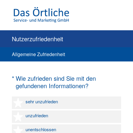
Nutzerzufriedenheit
Allgemeine Zufriedenheit
(Erforderlich.)
*
Wie zufrieden sind Sie mit den
gefundenen Informationen?
1 Stern
sehr unzufrieden
2 Sterne
unzufrieden
3 Sterne
unentschlossen