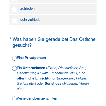
4 Sterne
zufrieden
5 Sterne
sehr zufrieden
(Erforderlich.)
*
Was haben Sie gerade bei Das Örtliche
gesucht?
Eine
Privatperson
Ein
Unternehmen
(
Firma, Dienstleister, Arzt,
Handwerker, Anwalt, Einzelhandel etc.
), eine
öffentliche Einrichtung
(
Bürgerbüro, Polizei,
Gericht etc.
) oder
Sonstiges
(
Museum, Verein
etc.
)
Keine der oben genannten