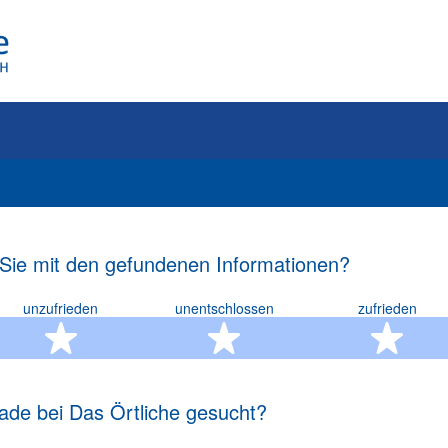
 Sie mit den gefundenen Informationen?
unzufrieden
unentschlossen
zufrieden
rn
2 Sterne
3 Sterne
4 S
ade bei Das Örtliche gesucht?