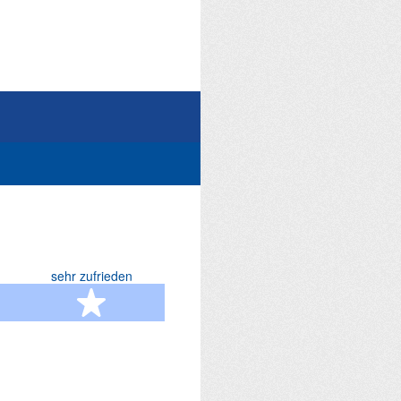
sehr zufrieden
terne
5 Sterne