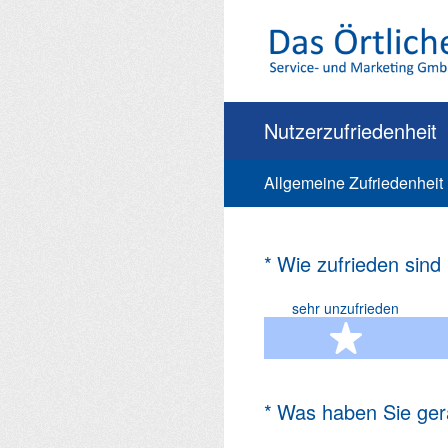
Zum
Inhalt
springen
Nutzerzufriedenheit
Allgemeine Zufriedenheit
(Erforderlich.)
*
Wie zufrieden sind
sehr unzufrieden
1 Ste
(Erforderlich.)
*
Was haben Sie ger