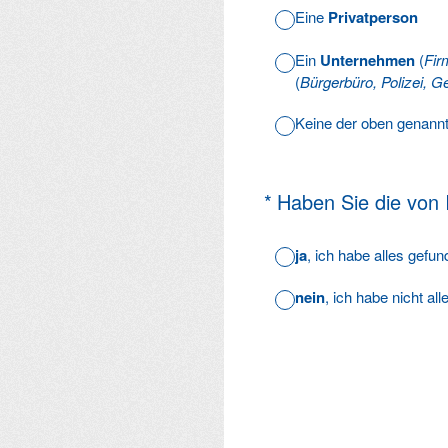
Eine
Privatperson
Ein
Unternehmen
(
Fir
(
Bürgerbüro, Polizei, Ge
Keine der oben genann
(Erforderlich.)
*
Haben Sie die von
ja
, ich habe alles gefu
nein
, ich habe nicht al