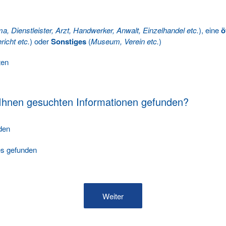
ma, Dienstleister, Arzt, Handwerker, Anwalt, Einzelhandel etc.
), eine
ö
richt etc.
) oder
Sonstiges
(
Museum, Verein etc.
)
ten
 Ihnen gesuchten Informationen gefunden?
nden
les gefunden
Weiter