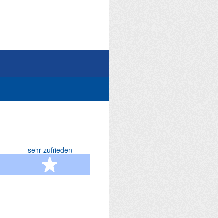
sehr zufrieden
terne
5 Sterne