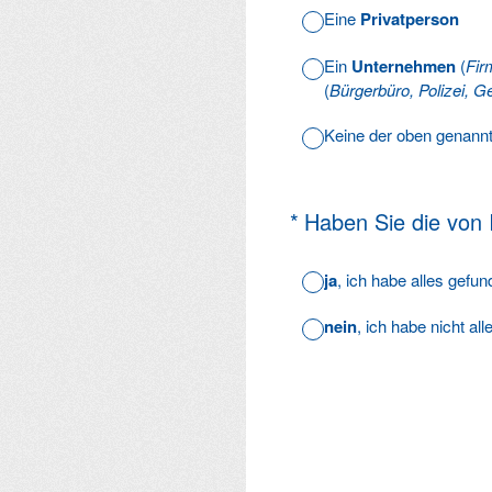
Eine
Privatperson
Ein
Unternehmen
(
Fir
(
Bürgerbüro, Polizei, Ge
Keine der oben genann
(Erforderlich.)
*
Haben Sie die von
ja
, ich habe alles gefu
nein
, ich habe nicht al