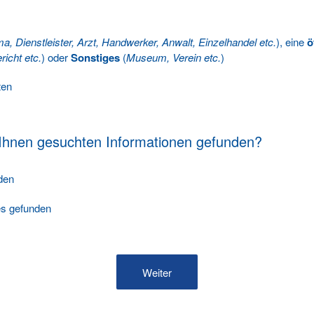
ma, Dienstleister, Arzt, Handwerker, Anwalt, Einzelhandel etc.
), eine
ö
richt etc.
) oder
Sonstiges
(
Museum, Verein etc.
)
ten
 Ihnen gesuchten Informationen gefunden?
nden
les gefunden
Weiter