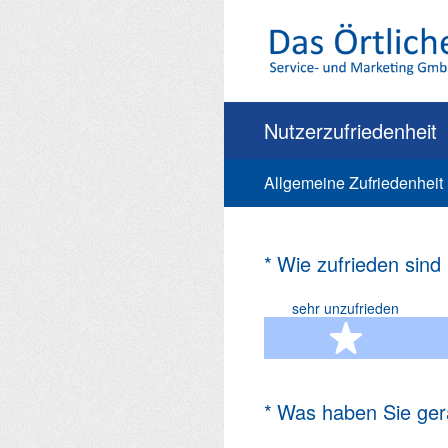
Zum
Inhalt
springen
Nutzerzufriedenheit
Allgemeine Zufriedenheit
(Erforderlich.)
*
Wie zufrieden sind
sehr unzufrieden
1 Ste
(Erforderlich.)
*
Was haben Sie ger