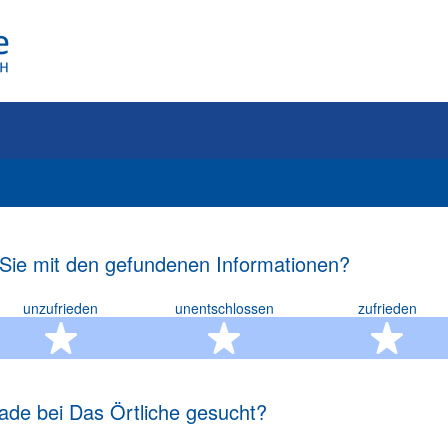
 Sie mit den gefundenen Informationen?
unzufrieden
unentschlossen
zufrieden
rn
2 Sterne
3 Sterne
4 S
ade bei Das Örtliche gesucht?