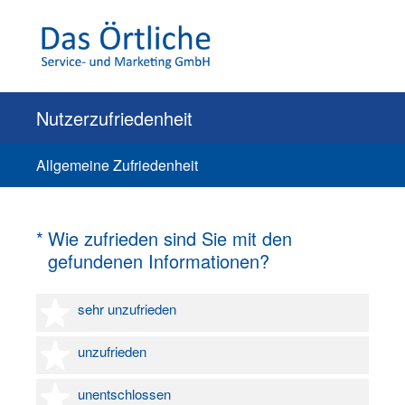
Nutzerzufriedenheit
Allgemeine Zufriedenheit
(Erforderlich.)
*
Wie zufrieden sind Sie mit den
gefundenen Informationen?
1 Stern
sehr unzufrieden
2 Sterne
unzufrieden
3 Sterne
unentschlossen