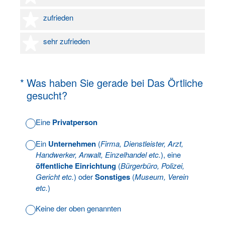
4 Sterne
zufrieden
5 Sterne
sehr zufrieden
(Erforderlich.)
*
Was haben Sie gerade bei Das Örtliche
gesucht?
Eine
Privatperson
Ein
Unternehmen
(
Firma, Dienstleister, Arzt,
Handwerker, Anwalt, Einzelhandel etc.
), eine
öffentliche Einrichtung
(
Bürgerbüro, Polizei,
Gericht etc.
) oder
Sonstiges
(
Museum, Verein
etc.
)
Keine der oben genannten