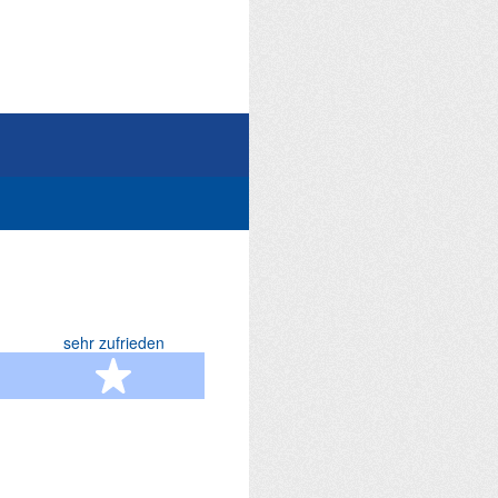
sehr zufrieden
terne
5 Sterne