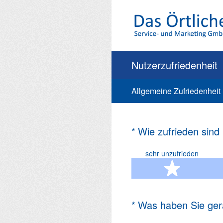
Zum
Inhalt
springen
Nutzerzufriedenheit
Allgemeine Zufriedenheit
(Erforderlich.)
*
Wie zufrieden sind
sehr unzufrieden
1 Ste
(Erforderlich.)
*
Was haben Sie ger