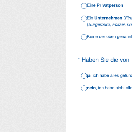
Eine
Privatperson
Ein
Unternehmen
(
Fir
(
Bürgerbüro, Polizei, Ge
Keine der oben genann
(Erforderlich.)
*
Haben Sie die von
ja
, ich habe alles gefu
nein
, ich habe nicht al