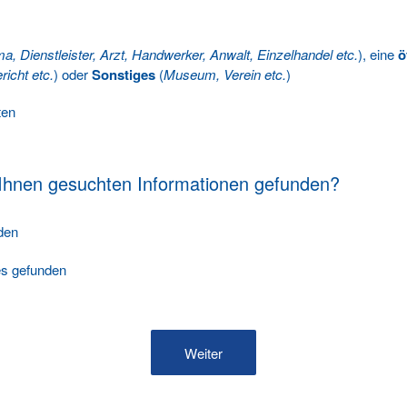
ma, Dienstleister, Arzt, Handwerker, Anwalt, Einzelhandel etc.
), eine
ö
richt etc.
) oder
Sonstiges
(
Museum, Verein etc.
)
ten
 Ihnen gesuchten Informationen gefunden?
nden
les gefunden
Weiter