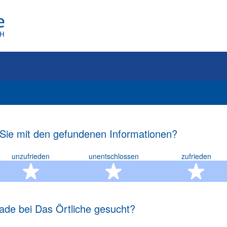
 Sie mit den gefundenen Informationen?
unzufrieden
unentschlossen
zufrieden
rn
2 Sterne
3 Sterne
4 S
ade bei Das Örtliche gesucht?