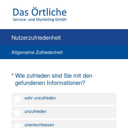
Nutzerzufriedenheit
Allgemeine Zufriedenheit
(Erforderlich.)
*
Wie zufrieden sind Sie mit den
gefundenen Informationen?
1 Stern
sehr unzufrieden
2 Sterne
unzufrieden
3 Sterne
unentschlossen