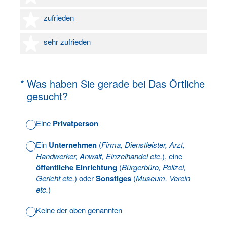
4 Sterne
zufrieden
5 Sterne
sehr zufrieden
(Erforderlich.)
*
Was haben Sie gerade bei Das Örtliche
gesucht?
Eine
Privatperson
Ein
Unternehmen
(
Firma, Dienstleister, Arzt,
Handwerker, Anwalt, Einzelhandel etc.
), eine
öffentliche Einrichtung
(
Bürgerbüro, Polizei,
Gericht etc.
) oder
Sonstiges
(
Museum, Verein
etc.
)
Keine der oben genannten