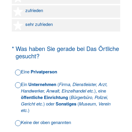
4 Sterne
zufrieden
5 Sterne
sehr zufrieden
(Erforderlich.)
*
Was haben Sie gerade bei Das Örtliche
gesucht?
Eine
Privatperson
Ein
Unternehmen
(
Firma, Dienstleister, Arzt,
Handwerker, Anwalt, Einzelhandel etc.
), eine
öffentliche Einrichtung
(
Bürgerbüro, Polizei,
Gericht etc.
) oder
Sonstiges
(
Museum, Verein
etc.
)
Keine der oben genannten