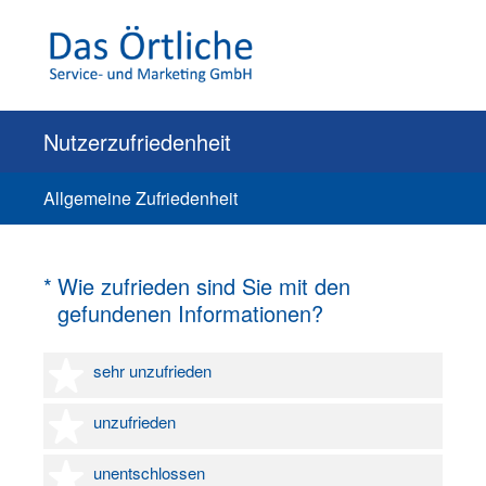
Nutzerzufriedenheit
Allgemeine Zufriedenheit
(Erforderlich.)
*
Wie zufrieden sind Sie mit den
gefundenen Informationen?
1 Stern
sehr unzufrieden
2 Sterne
unzufrieden
3 Sterne
unentschlossen