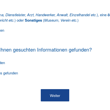
ma, Dienstleister, Arzt, Handwerker, Anwalt, Einzelhandel etc.
), eine
ö
richt etc.
) oder
Sonstiges
(
Museum, Verein etc.
)
ten
 Ihnen gesuchten Informationen gefunden?
nden
les gefunden
Weiter