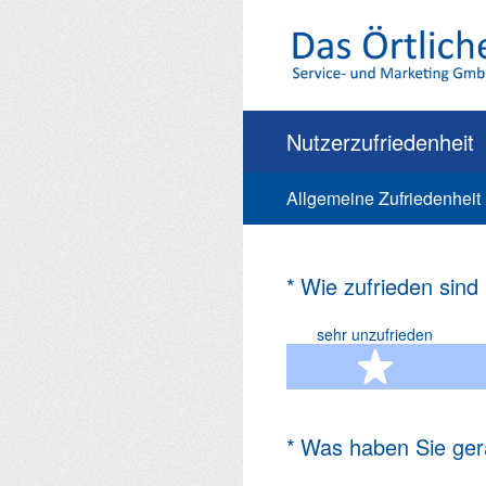
Zum
Inhalt
springen
Nutzerzufriedenheit
Allgemeine Zufriedenheit
(Erforderlich.)
*
Wie zufrieden sind
sehr unzufrieden
1 Ste
(Erforderlich.)
*
Was haben Sie ger