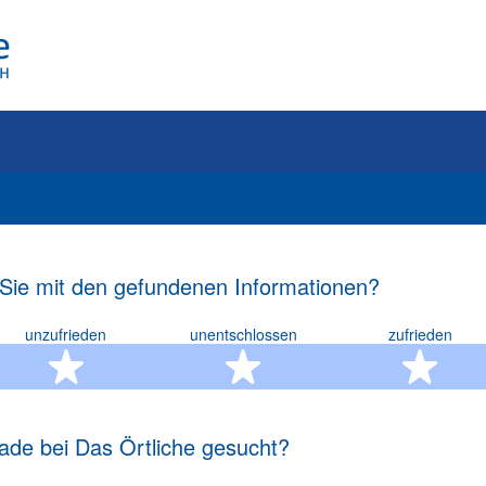
 Sie mit den gefundenen Informationen?
unzufrieden
unentschlossen
zufrieden
rn
2 Sterne
3 Sterne
4 S
ade bei Das Örtliche gesucht?