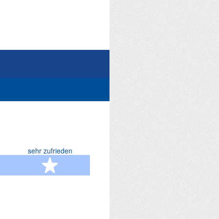
sehr zufrieden
terne
5 Sterne