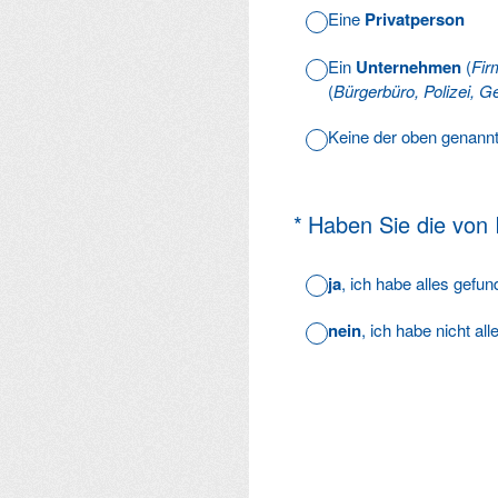
Eine
Privatperson
Ein
Unternehmen
(
Fir
(
Bürgerbüro, Polizei, Ge
Keine der oben genann
(Erforderlich.)
*
Haben Sie die von
ja
, ich habe alles gefu
nein
, ich habe nicht al