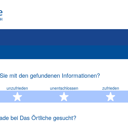
 Sie mit den gefundenen Informationen?
unzufrieden
unentschlossen
zufrieden
rn
2 Sterne
3 Sterne
4 S
ade bei Das Örtliche gesucht?