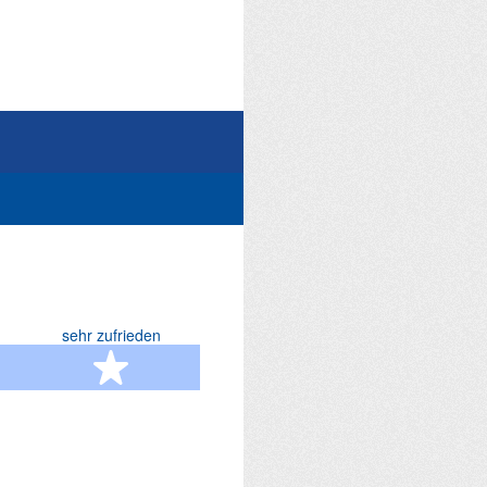
sehr zufrieden
terne
5 Sterne