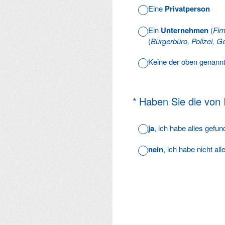
Eine
Privatperson
Ein
Unternehmen
(
Fir
(
Bürgerbüro, Polizei, Ge
Keine der oben genann
(Erforderlich.)
*
Haben Sie die von
ja
, ich habe alles gefu
nein
, ich habe nicht al