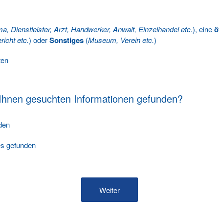
ma, Dienstleister, Arzt, Handwerker, Anwalt, Einzelhandel etc.
), eine
ö
richt etc.
) oder
Sonstiges
(
Museum, Verein etc.
)
ten
 Ihnen gesuchten Informationen gefunden?
nden
les gefunden
Weiter