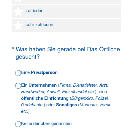
4 Sterne
zufrieden
5 Sterne
sehr zufrieden
(Erforderlich.)
*
Was haben Sie gerade bei Das Örtliche
gesucht?
Eine
Privatperson
Ein
Unternehmen
(
Firma, Dienstleister, Arzt,
Handwerker, Anwalt, Einzelhandel etc.
), eine
öffentliche Einrichtung
(
Bürgerbüro, Polizei,
Gericht etc.
) oder
Sonstiges
(
Museum, Verein
etc.
)
Keine der oben genannten