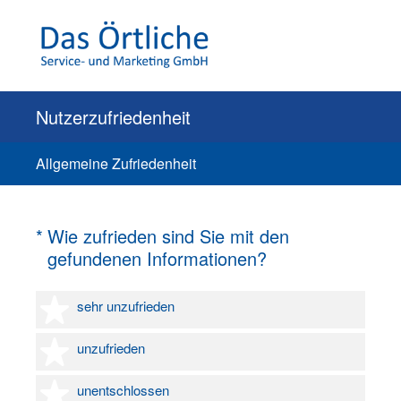
Nutzerzufriedenheit
Allgemeine Zufriedenheit
(Erforderlich.)
*
Wie zufrieden sind Sie mit den
gefundenen Informationen?
1 Stern
sehr unzufrieden
2 Sterne
unzufrieden
3 Sterne
unentschlossen