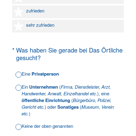
4 Sterne
zufrieden
5 Sterne
sehr zufrieden
(Erforderlich.)
*
Was haben Sie gerade bei Das Örtliche
gesucht?
Eine
Privatperson
Ein
Unternehmen
(
Firma, Dienstleister, Arzt,
Handwerker, Anwalt, Einzelhandel etc.
), eine
öffentliche Einrichtung
(
Bürgerbüro, Polizei,
Gericht etc.
) oder
Sonstiges
(
Museum, Verein
etc.
)
Keine der oben genannten