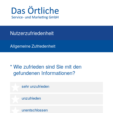
Nutzerzufriedenheit
Allgemeine Zufriedenheit
(Erforderlich.)
*
Wie zufrieden sind Sie mit den
gefundenen Informationen?
1 Stern
sehr unzufrieden
2 Sterne
unzufrieden
3 Sterne
unentschlossen