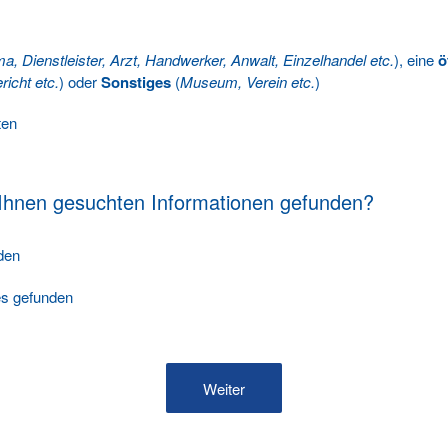
ma, Dienstleister, Arzt, Handwerker, Anwalt, Einzelhandel etc.
), eine
ö
richt etc.
) oder
Sonstiges
(
Museum, Verein etc.
)
ten
 Ihnen gesuchten Informationen gefunden?
nden
les gefunden
Weiter