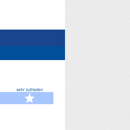
sehr zufrieden
terne
5 Sterne