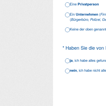
Eine
Privatperson
Ein
Unternehmen
(
Fir
(
Bürgerbüro, Polizei, Ge
Keine der oben genann
(Erforderlich.)
*
Haben Sie die von
ja
, ich habe alles gefu
nein
, ich habe nicht al