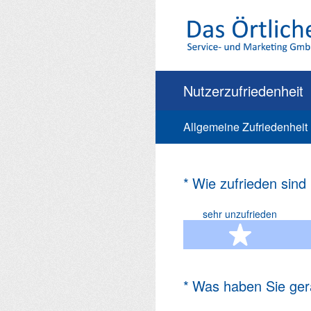
Zum
Inhalt
springen
Nutzerzufriedenheit
Allgemeine Zufriedenheit
(Erforderlich.)
*
Wie zufrieden sind
sehr unzufrieden
1 Ste
(Erforderlich.)
*
Was haben Sie ger