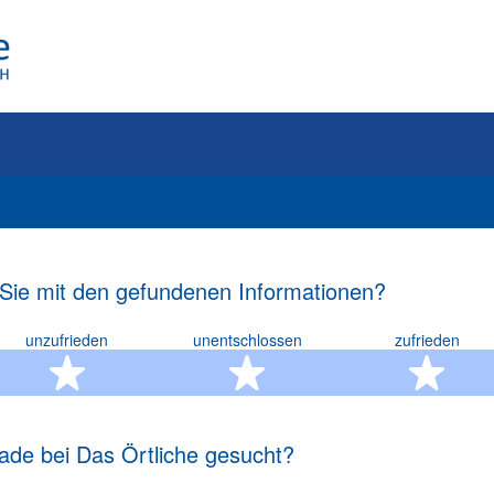
 Sie mit den gefundenen Informationen?
unzufrieden
unentschlossen
zufrieden
rn
2 Sterne
3 Sterne
4 S
ade bei Das Örtliche gesucht?