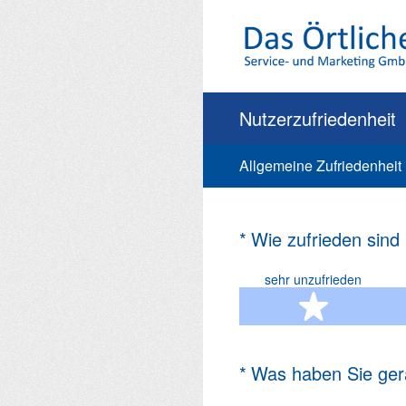
Zum
Inhalt
springen
Nutzerzufriedenheit
Allgemeine Zufriedenheit
(Erforderlich.)
*
Wie zufrieden sind
sehr unzufrieden
1 Ste
(Erforderlich.)
*
Was haben Sie ger