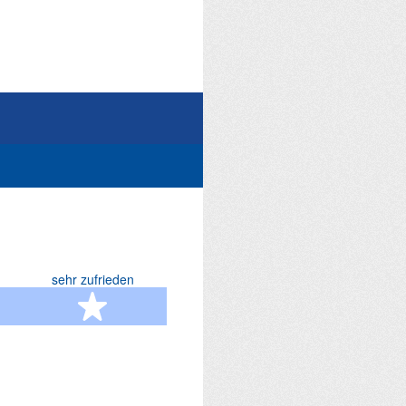
sehr zufrieden
terne
5 Sterne