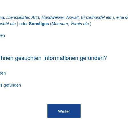
ma, Dienstleister, Arzt, Handwerker, Anwalt, Einzelhandel etc.
), eine
ö
richt etc.
) oder
Sonstiges
(
Museum, Verein etc.
)
ten
 Ihnen gesuchten Informationen gefunden?
nden
les gefunden
Weiter