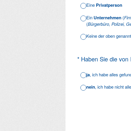
Eine
Privatperson
Ein
Unternehmen
(
Fir
(
Bürgerbüro, Polizei, Ge
Keine der oben genann
(Erforderlich.)
*
Haben Sie die von
ja
, ich habe alles gefu
nein
, ich habe nicht al