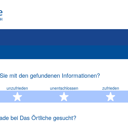
 Sie mit den gefundenen Informationen?
unzufrieden
unentschlossen
zufrieden
rn
2 Sterne
3 Sterne
4 S
ade bei Das Örtliche gesucht?