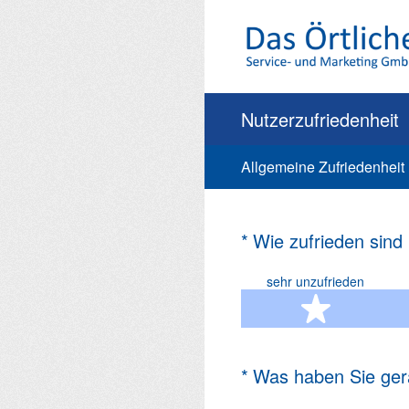
Zum
Inhalt
springen
Nutzerzufriedenheit
Allgemeine Zufriedenheit
(Erforderlich.)
*
Wie zufrieden sind
sehr unzufrieden
1 Ste
(Erforderlich.)
*
Was haben Sie ger