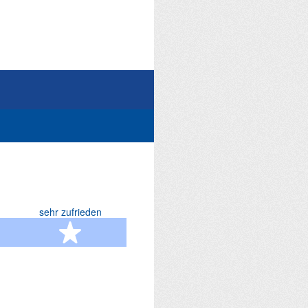
sehr zufrieden
terne
5 Sterne