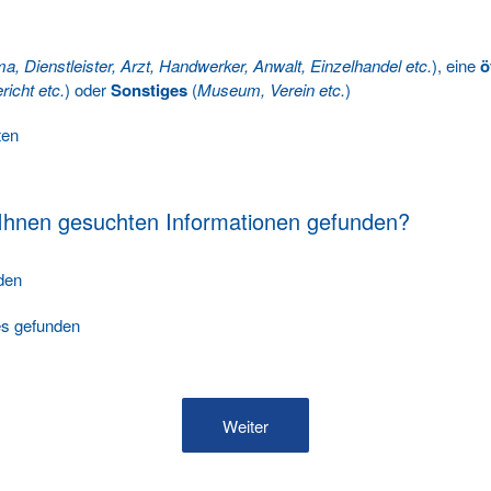
ma, Dienstleister, Arzt, Handwerker, Anwalt, Einzelhandel etc.
), eine
ö
richt etc.
) oder
Sonstiges
(
Museum, Verein etc.
)
ten
 Ihnen gesuchten Informationen gefunden?
nden
les gefunden
Weiter