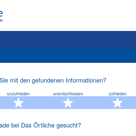
 Sie mit den gefundenen Informationen?
unzufrieden
unentschlossen
zufrieden
rn
2 Sterne
3 Sterne
4 S
ade bei Das Örtliche gesucht?