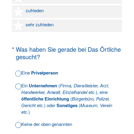
4 Sterne
zufrieden
5 Sterne
sehr zufrieden
(Erforderlich.)
*
Was haben Sie gerade bei Das Örtliche
gesucht?
Eine
Privatperson
Ein
Unternehmen
(
Firma, Dienstleister, Arzt,
Handwerker, Anwalt, Einzelhandel etc.
), eine
öffentliche Einrichtung
(
Bürgerbüro, Polizei,
Gericht etc.
) oder
Sonstiges
(
Museum, Verein
etc.
)
Keine der oben genannten