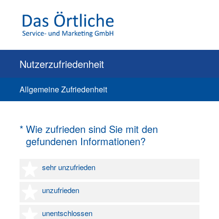
Nutzerzufriedenheit
Allgemeine Zufriedenheit
(Erforderlich.)
*
Wie zufrieden sind Sie mit den
gefundenen Informationen?
1 Stern
sehr unzufrieden
2 Sterne
unzufrieden
3 Sterne
unentschlossen