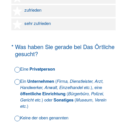
4 Sterne
zufrieden
5 Sterne
sehr zufrieden
(Erforderlich.)
*
Was haben Sie gerade bei Das Örtliche
gesucht?
Eine
Privatperson
Ein
Unternehmen
(
Firma, Dienstleister, Arzt,
Handwerker, Anwalt, Einzelhandel etc.
), eine
öffentliche Einrichtung
(
Bürgerbüro, Polizei,
Gericht etc.
) oder
Sonstiges
(
Museum, Verein
etc.
)
Keine der oben genannten