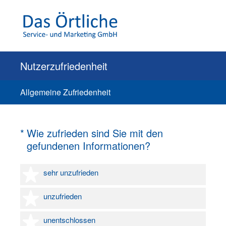
Nutzerzufriedenheit
Allgemeine Zufriedenheit
(Erforderlich.)
*
Wie zufrieden sind Sie mit den
gefundenen Informationen?
1 Stern
sehr unzufrieden
2 Sterne
unzufrieden
3 Sterne
unentschlossen