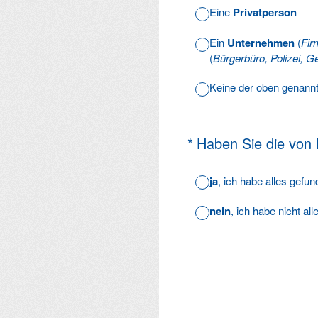
Eine
Privatperson
Ein
Unternehmen
(
Fir
(
Bürgerbüro, Polizei, Ge
Keine der oben genann
(Erforderlich.)
*
Haben Sie die von
ja
, ich habe alles gefu
nein
, ich habe nicht al