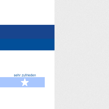
sehr zufrieden
terne
5 Sterne