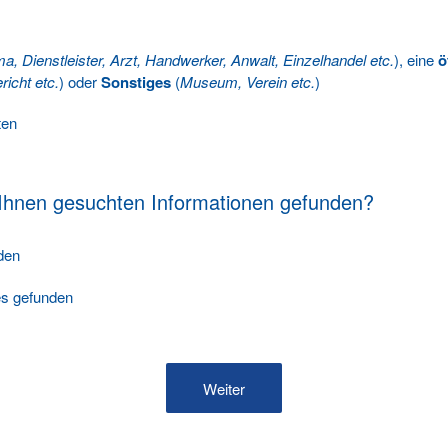
ma, Dienstleister, Arzt, Handwerker, Anwalt, Einzelhandel etc.
), eine
ö
richt etc.
) oder
Sonstiges
(
Museum, Verein etc.
)
ten
 Ihnen gesuchten Informationen gefunden?
nden
les gefunden
Weiter