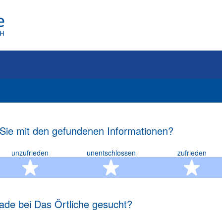
 Sie mit den gefundenen Informationen?
unzufrieden
unentschlossen
zufrieden
rn
2 Sterne
3 Sterne
4 S
ade bei Das Örtliche gesucht?