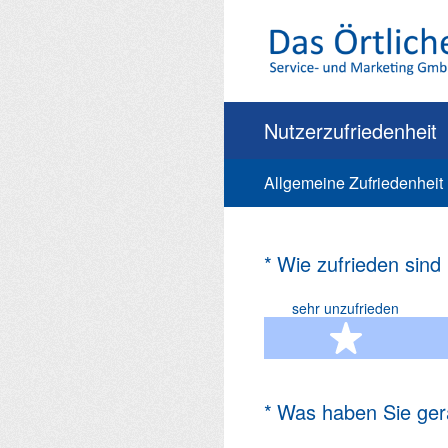
Zum
Inhalt
springen
Nutzerzufriedenheit
Allgemeine Zufriedenheit
(Erforderlich.)
*
Wie zufrieden sind
sehr unzufrieden
1 Ste
(Erforderlich.)
*
Was haben Sie ger