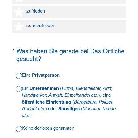
4 Sterne
zufrieden
5 Sterne
sehr zufrieden
(Erforderlich.)
*
Was haben Sie gerade bei Das Örtliche
gesucht?
Eine
Privatperson
Ein
Unternehmen
(
Firma, Dienstleister, Arzt,
Handwerker, Anwalt, Einzelhandel etc.
), eine
öffentliche Einrichtung
(
Bürgerbüro, Polizei,
Gericht etc.
) oder
Sonstiges
(
Museum, Verein
etc.
)
Keine der oben genannten