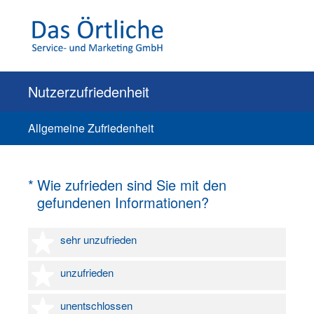
Nutzerzufriedenheit
Allgemeine Zufriedenheit
(Erforderlich.)
*
Wie zufrieden sind Sie mit den
gefundenen Informationen?
1 Stern
sehr unzufrieden
2 Sterne
unzufrieden
3 Sterne
unentschlossen