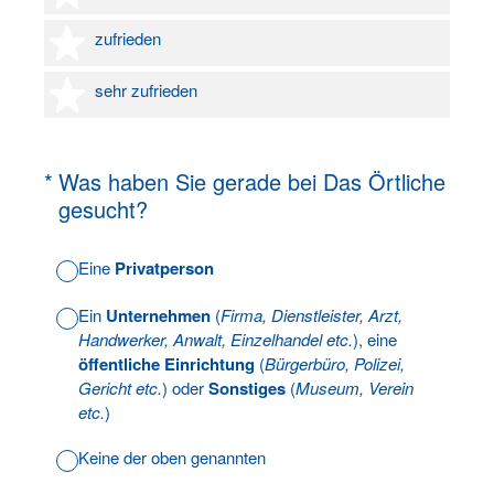
4 Sterne
zufrieden
5 Sterne
sehr zufrieden
(Erforderlich.)
*
Was haben Sie gerade bei Das Örtliche
gesucht?
Eine
Privatperson
Ein
Unternehmen
(
Firma, Dienstleister, Arzt,
Handwerker, Anwalt, Einzelhandel etc.
), eine
öffentliche Einrichtung
(
Bürgerbüro, Polizei,
Gericht etc.
) oder
Sonstiges
(
Museum, Verein
etc.
)
Keine der oben genannten