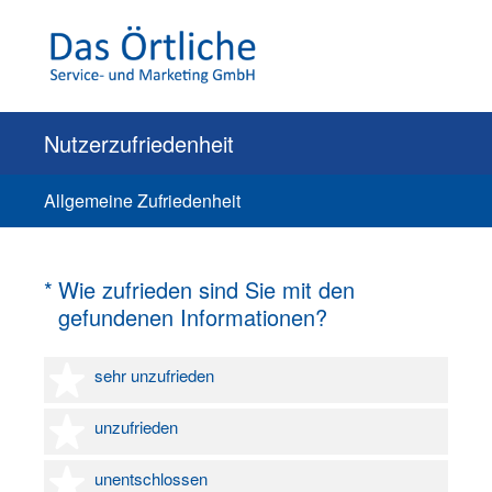
Nutzerzufriedenheit
Allgemeine Zufriedenheit
(Erforderlich.)
*
Wie zufrieden sind Sie mit den
gefundenen Informationen?
1 Stern
sehr unzufrieden
2 Sterne
unzufrieden
3 Sterne
unentschlossen