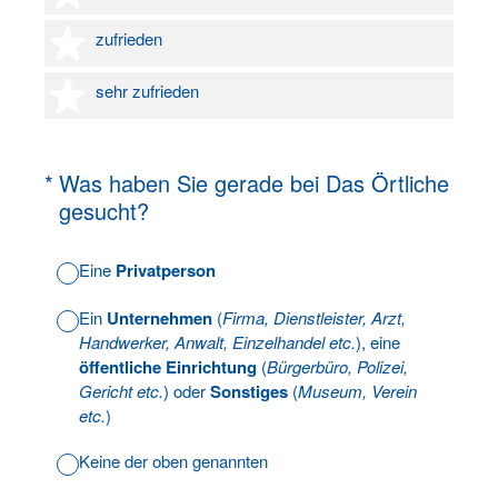
4 Sterne
zufrieden
5 Sterne
sehr zufrieden
(Erforderlich.)
*
Was haben Sie gerade bei Das Örtliche
gesucht?
Eine
Privatperson
Ein
Unternehmen
(
Firma, Dienstleister, Arzt,
Handwerker, Anwalt, Einzelhandel etc.
), eine
öffentliche Einrichtung
(
Bürgerbüro, Polizei,
Gericht etc.
) oder
Sonstiges
(
Museum, Verein
etc.
)
Keine der oben genannten