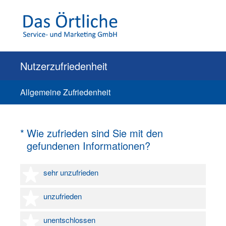
Nutzerzufriedenheit
Allgemeine Zufriedenheit
(Erforderlich.)
*
Wie zufrieden sind Sie mit den
gefundenen Informationen?
1 Stern
sehr unzufrieden
2 Sterne
unzufrieden
3 Sterne
unentschlossen