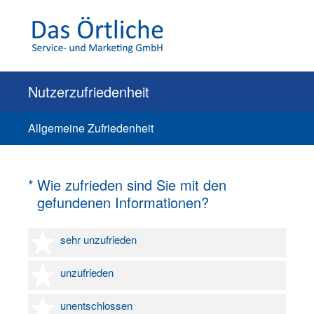
Nutzerzufriedenheit
Allgemeine Zufriedenheit
(Erforderlich.)
*
Wie zufrieden sind Sie mit den
gefundenen Informationen?
1 Stern
sehr unzufrieden
2 Sterne
unzufrieden
3 Sterne
unentschlossen