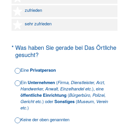
4 Sterne
zufrieden
5 Sterne
sehr zufrieden
(Erforderlich.)
*
Was haben Sie gerade bei Das Örtliche
gesucht?
Eine
Privatperson
Ein
Unternehmen
(
Firma, Dienstleister, Arzt,
Handwerker, Anwalt, Einzelhandel etc.
), eine
öffentliche Einrichtung
(
Bürgerbüro, Polizei,
Gericht etc.
) oder
Sonstiges
(
Museum, Verein
etc.
)
Keine der oben genannten