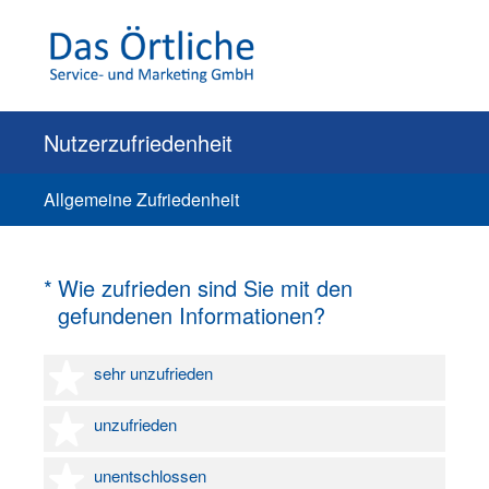
Nutzerzufriedenheit
Allgemeine Zufriedenheit
(Erforderlich.)
*
Wie zufrieden sind Sie mit den
gefundenen Informationen?
1 Stern
sehr unzufrieden
2 Sterne
unzufrieden
3 Sterne
unentschlossen