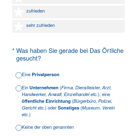
4 Sterne
zufrieden
5 Sterne
sehr zufrieden
(Erforderlich.)
*
Was haben Sie gerade bei Das Örtliche
gesucht?
Eine
Privatperson
Ein
Unternehmen
(
Firma, Dienstleister, Arzt,
Handwerker, Anwalt, Einzelhandel etc.
), eine
öffentliche Einrichtung
(
Bürgerbüro, Polizei,
Gericht etc.
) oder
Sonstiges
(
Museum, Verein
etc.
)
Keine der oben genannten