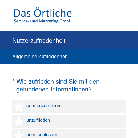
Nutzerzufriedenheit
Allgemeine Zufriedenheit
(Erforderlich.)
*
Wie zufrieden sind Sie mit den
gefundenen Informationen?
1 Stern
sehr unzufrieden
2 Sterne
unzufrieden
3 Sterne
unentschlossen