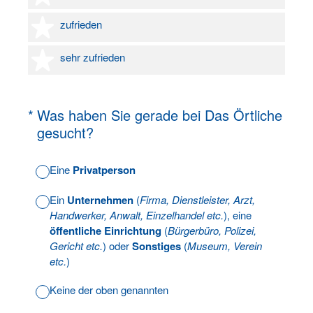
4 Sterne
zufrieden
5 Sterne
sehr zufrieden
(Erforderlich.)
*
Was haben Sie gerade bei Das Örtliche
gesucht?
Eine
Privatperson
Ein
Unternehmen
(
Firma, Dienstleister, Arzt,
Handwerker, Anwalt, Einzelhandel etc.
), eine
öffentliche Einrichtung
(
Bürgerbüro, Polizei,
Gericht etc.
) oder
Sonstiges
(
Museum, Verein
etc.
)
Keine der oben genannten