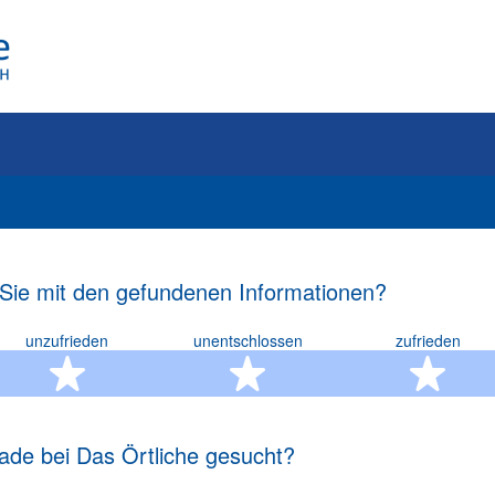
 Sie mit den gefundenen Informationen?
unzufrieden
unentschlossen
zufrieden
rn
2 Sterne
3 Sterne
4 S
ade bei Das Örtliche gesucht?