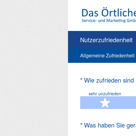
Zum
Inhalt
springen
Nutzerzufriedenheit
Allgemeine Zufriedenheit
(Erforderlich.)
*
Wie zufrieden sind
sehr unzufrieden
1 Ste
(Erforderlich.)
*
Was haben Sie ger