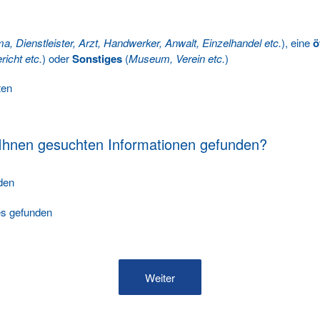
ma, Dienstleister, Arzt, Handwerker, Anwalt, Einzelhandel etc.
), eine
ö
richt etc.
) oder
Sonstiges
(
Museum, Verein etc.
)
ten
 Ihnen gesuchten Informationen gefunden?
nden
les gefunden
Weiter