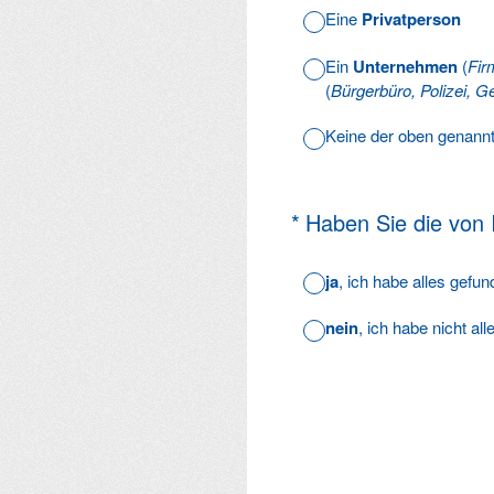
Eine
Privatperson
Ein
Unternehmen
(
Fir
(
Bürgerbüro, Polizei, Ge
Keine der oben genann
(Erforderlich.)
*
Haben Sie die von
ja
, ich habe alles gefu
nein
, ich habe nicht al