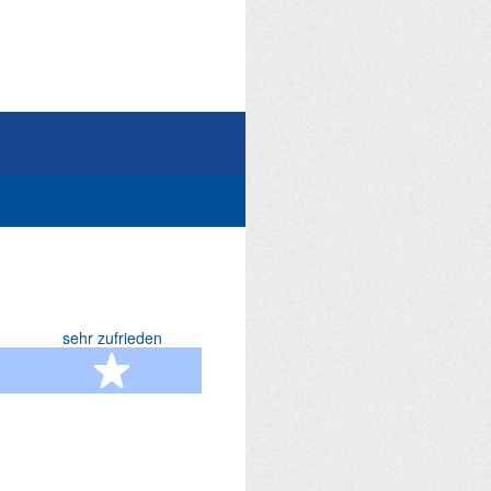
sehr zufrieden
terne
5 Sterne