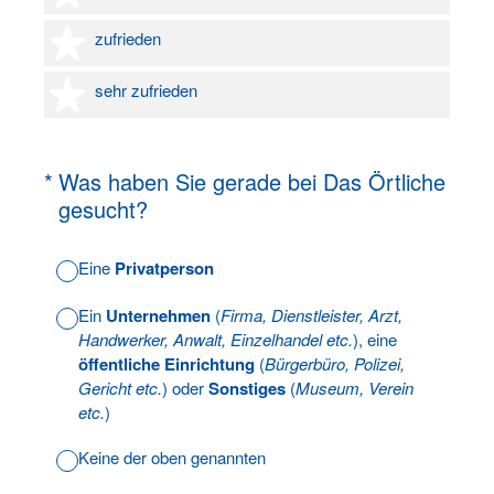
4 Sterne
zufrieden
5 Sterne
sehr zufrieden
(Erforderlich.)
*
Was haben Sie gerade bei Das Örtliche
gesucht?
Eine
Privatperson
Ein
Unternehmen
(
Firma, Dienstleister, Arzt,
Handwerker, Anwalt, Einzelhandel etc.
), eine
öffentliche Einrichtung
(
Bürgerbüro, Polizei,
Gericht etc.
) oder
Sonstiges
(
Museum, Verein
etc.
)
Keine der oben genannten