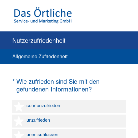
Nutzerzufriedenheit
Allgemeine Zufriedenheit
(Erforderlich.)
*
Wie zufrieden sind Sie mit den
gefundenen Informationen?
1 Stern
sehr unzufrieden
2 Sterne
unzufrieden
3 Sterne
unentschlossen