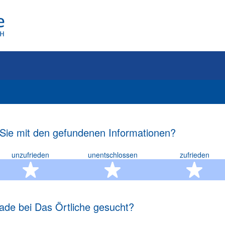
 Sie mit den gefundenen Informationen?
unzufrieden
unentschlossen
zufrieden
rn
2 Sterne
3 Sterne
4 S
ade bei Das Örtliche gesucht?