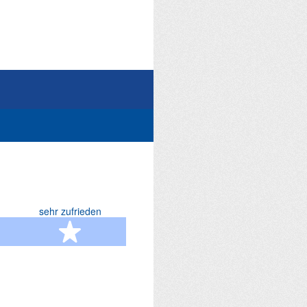
sehr zufrieden
terne
5 Sterne