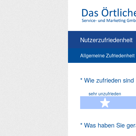
Zum
Inhalt
springen
Nutzerzufriedenheit
Allgemeine Zufriedenheit
(Erforderlich.)
*
Wie zufrieden sind
sehr unzufrieden
1 Ste
(Erforderlich.)
*
Was haben Sie ger