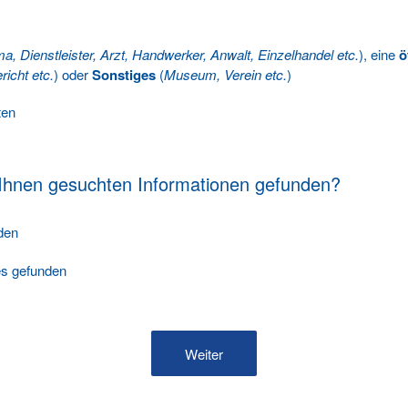
ma, Dienstleister, Arzt, Handwerker, Anwalt, Einzelhandel etc.
), eine
ö
richt etc.
) oder
Sonstiges
(
Museum, Verein etc.
)
ten
 Ihnen gesuchten Informationen gefunden?
nden
les gefunden
Weiter