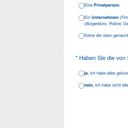
Eine
Privatperson
Ein
Unternehmen
(
Fir
(
Bürgerbüro, Polizei, Ge
Keine der oben genann
(Erforderlich.)
*
Haben Sie die von
ja
, ich habe alles gefu
nein
, ich habe nicht al