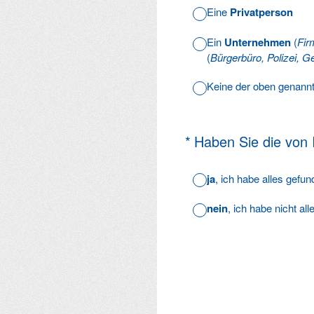
Eine
Privatperson
Ein
Unternehmen
(
Fir
(
Bürgerbüro, Polizei, Ge
Keine der oben genann
(Erforderlich.)
*
Haben Sie die von
ja
, ich habe alles gefu
nein
, ich habe nicht al