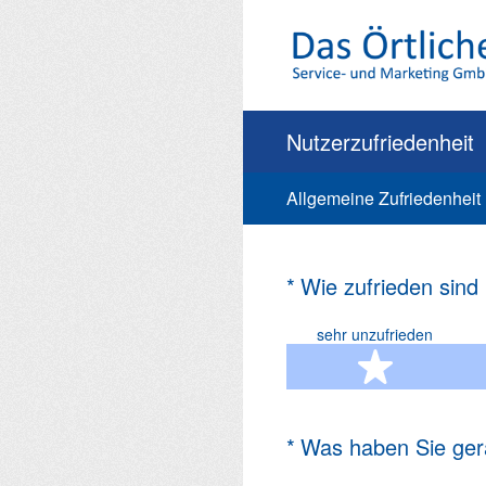
Zum
Inhalt
springen
Nutzerzufriedenheit
Allgemeine Zufriedenheit
(Erforderlich.)
*
Wie zufrieden sind
sehr unzufrieden
1 Ste
(Erforderlich.)
*
Was haben Sie ger