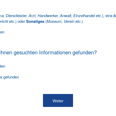
ma, Dienstleister, Arzt, Handwerker, Anwalt, Einzelhandel etc.
), eine
ö
richt etc.
) oder
Sonstiges
(
Museum, Verein etc.
)
ten
 Ihnen gesuchten Informationen gefunden?
nden
les gefunden
Weiter