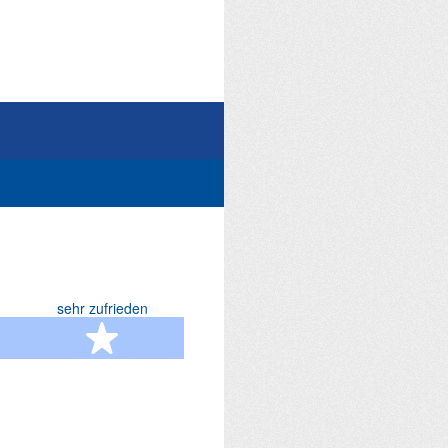
sehr zufrieden
terne
5 Sterne