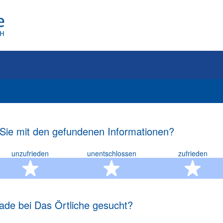
 Sie mit den gefundenen Informationen?
unzufrieden
unentschlossen
zufrieden
rn
2 Sterne
3 Sterne
4 S
ade bei Das Örtliche gesucht?