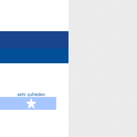
sehr zufrieden
terne
5 Sterne