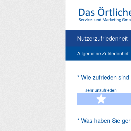
Zum
Inhalt
springen
Nutzerzufriedenheit
Allgemeine Zufriedenheit
(Erforderlich.)
*
Wie zufrieden sind
sehr unzufrieden
1 Ste
(Erforderlich.)
*
Was haben Sie ger