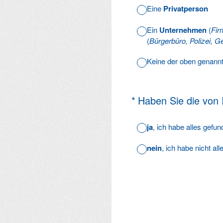
Eine
Privatperson
Ein
Unternehmen
(
Fir
(
Bürgerbüro, Polizei, Ge
Keine der oben genann
(Erforderlich.)
*
Haben Sie die von
ja
, ich habe alles gefu
nein
, ich habe nicht al