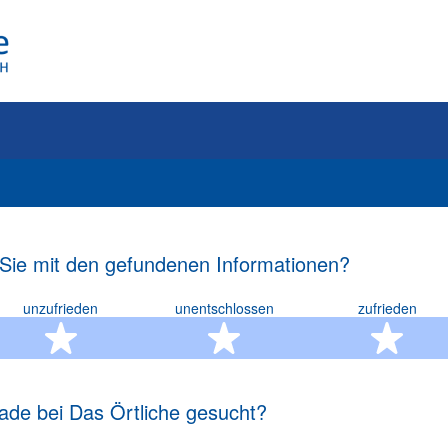
 Sie mit den gefundenen Informationen?
unzufrieden
unentschlossen
zufrieden
rn
2 Sterne
3 Sterne
4 S
ade bei Das Örtliche gesucht?