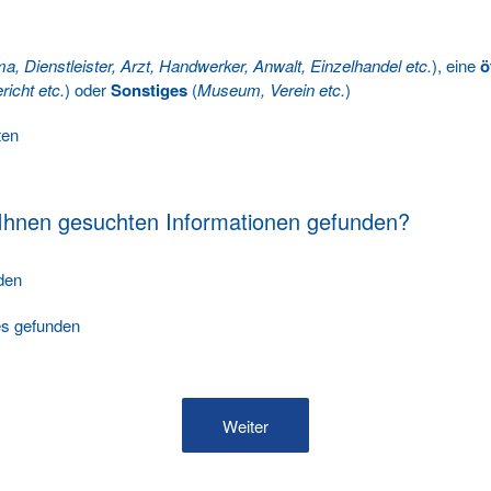
ma, Dienstleister, Arzt, Handwerker, Anwalt, Einzelhandel etc.
), eine
ö
richt etc.
) oder
Sonstiges
(
Museum, Verein etc.
)
ten
 Ihnen gesuchten Informationen gefunden?
nden
les gefunden
Weiter