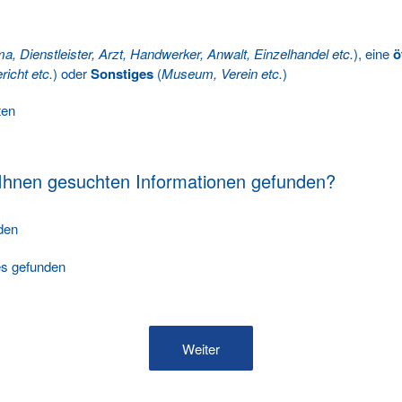
ma, Dienstleister, Arzt, Handwerker, Anwalt, Einzelhandel etc.
), eine
ö
richt etc.
) oder
Sonstiges
(
Museum, Verein etc.
)
ten
 Ihnen gesuchten Informationen gefunden?
nden
les gefunden
Weiter