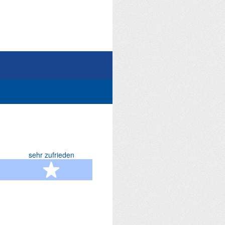
sehr zufrieden
terne
5 Sterne