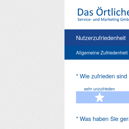
Zum
Inhalt
springen
Nutzerzufriedenheit
Allgemeine Zufriedenheit
(Erforderlich.)
*
Wie zufrieden sind
sehr unzufrieden
1 Ste
(Erforderlich.)
*
Was haben Sie ger