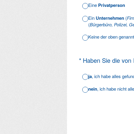
Eine
Privatperson
Ein
Unternehmen
(
Fir
(
Bürgerbüro, Polizei, Ge
Keine der oben genann
(Erforderlich.)
*
Haben Sie die von
ja
, ich habe alles gefu
nein
, ich habe nicht al