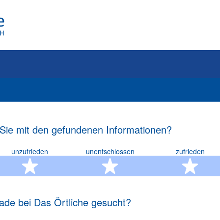
 Sie mit den gefundenen Informationen?
unzufrieden
unentschlossen
zufrieden
rn
2 Sterne
3 Sterne
4 S
ade bei Das Örtliche gesucht?