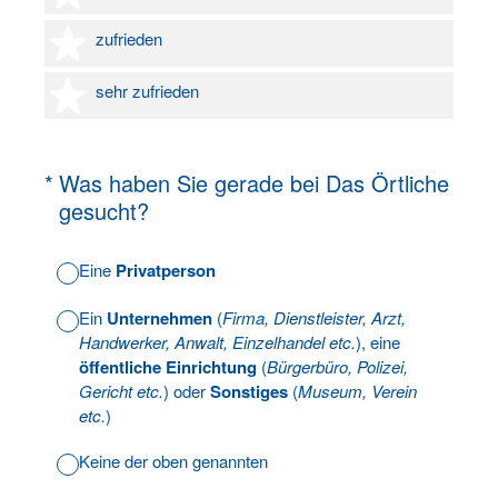
4 Sterne
zufrieden
5 Sterne
sehr zufrieden
(Erforderlich.)
*
Was haben Sie gerade bei Das Örtliche
gesucht?
Eine
Privatperson
Ein
Unternehmen
(
Firma, Dienstleister, Arzt,
Handwerker, Anwalt, Einzelhandel etc.
), eine
öffentliche Einrichtung
(
Bürgerbüro, Polizei,
Gericht etc.
) oder
Sonstiges
(
Museum, Verein
etc.
)
Keine der oben genannten