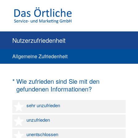
Nutzerzufriedenheit
Allgemeine Zufriedenheit
(Erforderlich.)
*
Wie zufrieden sind Sie mit den
gefundenen Informationen?
1 Stern
sehr unzufrieden
2 Sterne
unzufrieden
3 Sterne
unentschlossen