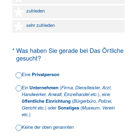
4 Sterne
zufrieden
5 Sterne
sehr zufrieden
(Erforderlich.)
*
Was haben Sie gerade bei Das Örtliche
gesucht?
Eine
Privatperson
Ein
Unternehmen
(
Firma, Dienstleister, Arzt,
Handwerker, Anwalt, Einzelhandel etc.
), eine
öffentliche Einrichtung
(
Bürgerbüro, Polizei,
Gericht etc.
) oder
Sonstiges
(
Museum, Verein
etc.
)
Keine der oben genannten