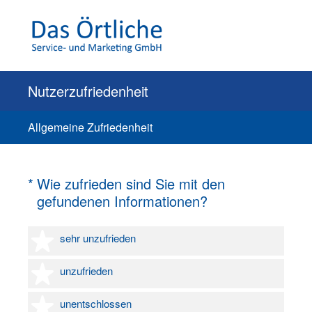
Nutzerzufriedenheit
Allgemeine Zufriedenheit
(Erforderlich.)
*
Wie zufrieden sind Sie mit den
gefundenen Informationen?
1 Stern
sehr unzufrieden
2 Sterne
unzufrieden
3 Sterne
unentschlossen