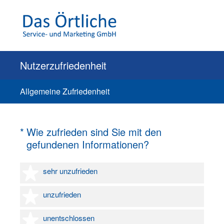
Nutzerzufriedenheit
Allgemeine Zufriedenheit
(Erforderlich.)
*
Wie zufrieden sind Sie mit den
gefundenen Informationen?
1 Stern
sehr unzufrieden
2 Sterne
unzufrieden
3 Sterne
unentschlossen