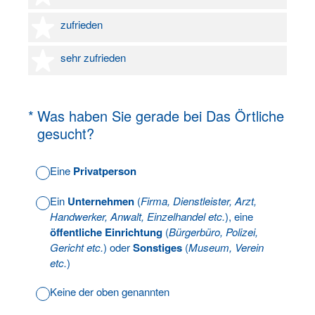
4 Sterne
zufrieden
5 Sterne
sehr zufrieden
(Erforderlich.)
*
Was haben Sie gerade bei Das Örtliche
gesucht?
Eine
Privatperson
Ein
Unternehmen
(
Firma, Dienstleister, Arzt,
Handwerker, Anwalt, Einzelhandel etc.
), eine
öffentliche Einrichtung
(
Bürgerbüro, Polizei,
Gericht etc.
) oder
Sonstiges
(
Museum, Verein
etc.
)
Keine der oben genannten